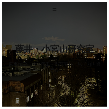
内
容
を
ス
キ
ッ
プ
藤井・小宮山研究室
東京大学 大学院工学系研究科 原子力国際
専攻