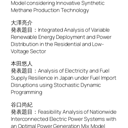
Model considering Innovative Synthetic
Methane Production Technology
大澤亮介
発表題目：Integrated Analysis of Variable
Renewable Energy Deployment and Power
Distribution in the Residential and Low-
Voltage Sector
本田悠人
発表題目：Analysis of Electricity and Fuel
Supply Resilience in Japan under Fuel Import
Disruptions using Stochastic Dynamic
Programming
谷口尚紀
発表題目：Feasibility Analysis of Nationwide
Interconnected Electric Power Systems with
an Optimal Power Generation Mix Model